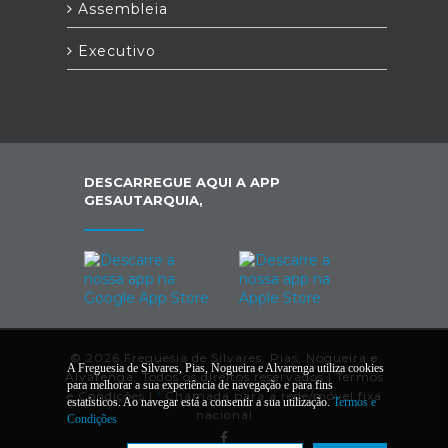
Assembleia
Executivo
DESCARREGUE AQUI A APP
GESAUTARQUIA,
© 2026 Freguesia de Silvares, Pias, Nogueira e
A Freguesia de Silvares, Pias, Nogueira e Alvarenga utiliza cookies
Alvarenga. Todos os direitos reservados |
Termos
para melhorar a sua experiência de navegação e para fins
e Condições
|
*
Chamada para a rede/móvel fixa
estatísticos. Ao navegar está a consentir a sua utilização.
Termos e
nacional
Condições