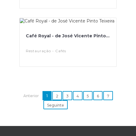
Café Royal - de José Vicente Pinto...
Restauração - Cafés
Anterior
1
2
3
4
5
6
7
Seguinte