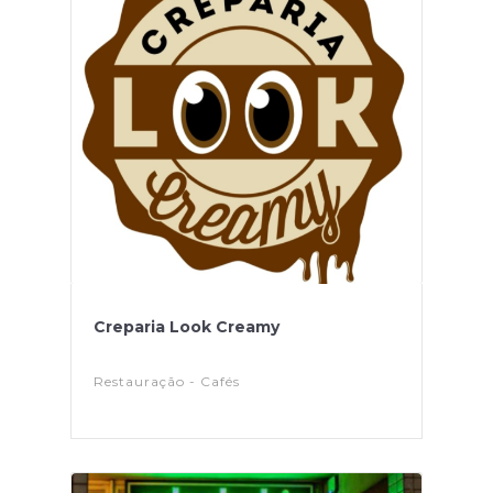
Creparia Look Creamy
Restauração - Cafés