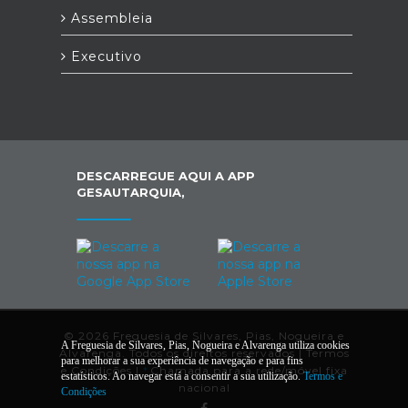
Assembleia
Executivo
DESCARREGUE AQUI A APP
GESAUTARQUIA,
© 2026 Freguesia de Silvares, Pias, Nogueira e
A Freguesia de Silvares, Pias, Nogueira e Alvarenga utiliza cookies
Alvarenga. Todos os direitos reservados |
Termos
para melhorar a sua experiência de navegação e para fins
e Condições
|
*
Chamada para a rede/móvel fixa
estatísticos. Ao navegar está a consentir a sua utilização.
Termos e
nacional
Condições