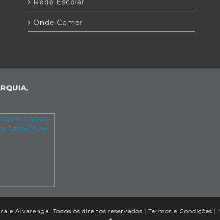
Rede Escolar
Onde Comer
RQUIA,
ra e Alvarenga. Todos os direitos reservados |
Termos e Condições
|